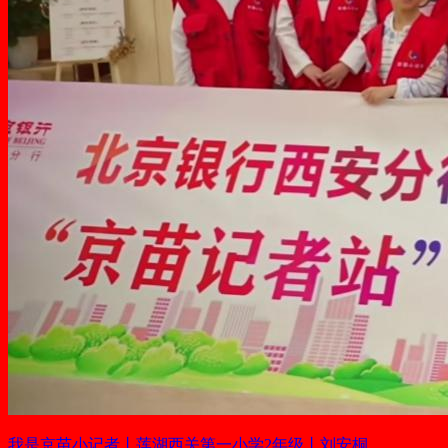
我是京苗小记者丨莲湖西关第一小学2年级丨刘安桐