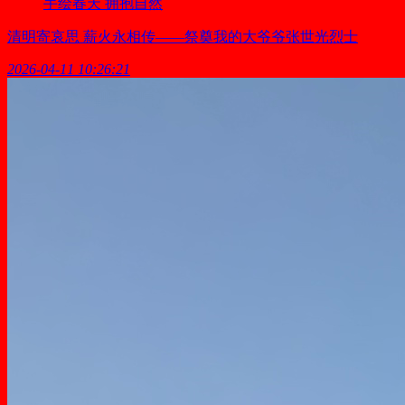
手绘春天 拥抱自然
清明寄哀思 薪火永相传——祭奠我的大爷爷张世光烈士
2026-04-11 10:26:21