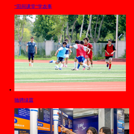
“田间课堂”学农事
驰骋绿茵