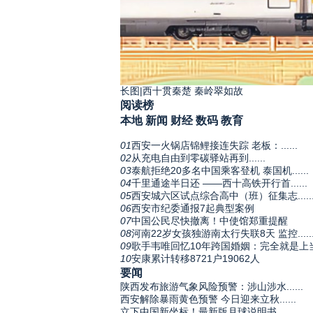
长图|西十贯秦楚 秦岭翠如故
阅读榜
本地
新闻
财经
数码
教育
01
西安一火锅店锦鲤接连失踪 老板：......
02
从充电自由到零碳驿站再到......
03
泰航拒绝20多名中国乘客登机 泰国机......
04
千里通途半日还 ——西十高铁开行首......
05
西安城六区试点综合高中（班）征集志.....
06
西安市纪委通报7起典型案例
07
中国公民尽快撤离！中使馆郑重提醒
08
河南22岁女孩独游南太行失联8天 监控.....
09
歌手韦唯回忆10年跨国婚姻：完全就是上
10
安康累计转移8721户19062人
要闻
陕西发布旅游气象风险预警：涉山涉水......
西安解除暴雨黄色预警 今日迎来立秋......
立下中国新坐标！最新版月球说明书......