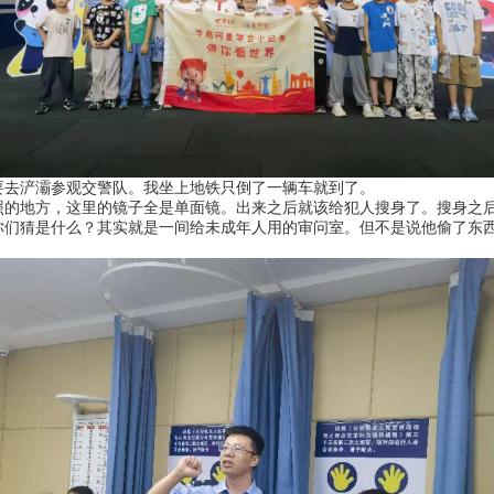
去浐灞参观交警队。我坐上地铁只倒了一辆车就到了。
地方，这里的镜子全是单面镜。出来之后就该给犯人搜身了。搜身之后
你们猜是什么？其实就是一间给未成年人用的审问室。但不是说他偷了东