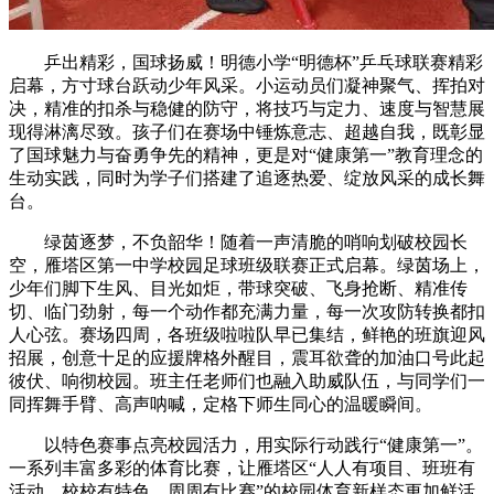
乒出精彩，国球扬威！明德小学“明德杯”乒乓球联赛精彩
启幕，方寸球台跃动少年风采。小运动员们凝神聚气、挥拍对
决，精准的扣杀与稳健的防守，将技巧与定力、速度与智慧展
现得淋漓尽致。孩子们在赛场中锤炼意志、超越自我，既彰显
了国球魅力与奋勇争先的精神，更是对“健康第一”教育理念的
生动实践，同时为学子们搭建了追逐热爱、绽放风采的成长舞
台。
绿茵逐梦，不负韶华！随着一声清脆的哨响划破校园长
空，雁塔区第一中学校园足球班级联赛正式启幕。绿茵场上，
少年们脚下生风、目光如炬，带球突破、飞身抢断、精准传
切、临门劲射，每一个动作都充满力量，每一次攻防转换都扣
人心弦。赛场四周，各班级啦啦队早已集结，鲜艳的班旗迎风
招展，创意十足的应援牌格外醒目，震耳欲聋的加油口号此起
彼伏、响彻校园。班主任老师们也融入助威队伍，与同学们一
同挥舞手臂、高声呐喊，定格下师生同心的温暖瞬间。
以特色赛事点亮校园活力，用实际行动践行“健康第一”。
一系列丰富多彩的体育比赛，让雁塔区“人人有项目、班班有
活动、校校有特色、周周有比赛”的校园体育新样态更加鲜活