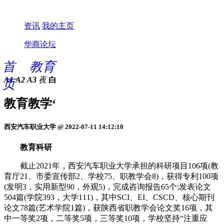
资讯
我的主页
华商论坛
首
教育
A1
A2
A3
夜
白
页
教育教学‘
西安汽车职业大学 @ 2022-07-11 14:12:10
教育科研
截止2021年，西安汽车职业大学承担的科研项目106项(教
育厅21、市委宣传部2、学校75、职教学会8)，获得专利100项
(发明3，实用新型90，外观5)，完成咨询报告65个;发表论文
504篇(学院393，大学111)，其中SCI、EI、CSCD、核心期刊
论文78篇(艺术学院1篇)，获陕西省职教学会论文奖16项，其
中一等奖2项，二等奖5项，三等奖10项，学校坚持“注重应