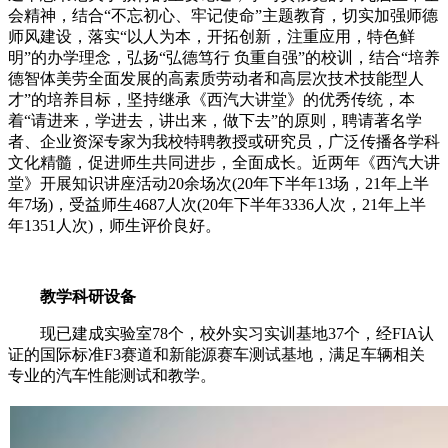
会精神，结合“不忘初心、牢记使命”主题教育，切实加强师德
师风建设，落实“以人为本，开拓创新，注重应用，特色鲜
明”的办学理念，弘扬“弘德笃行 负重自强”的校训，结合“培养
德智体美劳全面发展的高素质劳动者和高层次技术技能型人
才”的培养目标，坚持继承《西汽大讲堂》的优秀传统，本
着“请进来，学进去，讲出来，做下去”的原则，聘请著名学
者、企业资深专家为我校特聘教授或研究员，广泛传播各学科
文化精髓，促进师生共同进步，全面成长。近两年《西汽大讲
堂》开展知识讲座活动20余场次(20年下半年13场，21年上半
年7场)，受益师生4687人次(20年下半年3336人次，21年上半
年1351人次)，师生评价良好。
教学科研设备
现已建成实验室78个，校外实习实训基地37个，经FIA认
证的国际标准F3赛道和新能源赛车测试基地，满足车辆相关
专业的汽车性能测试和教学。