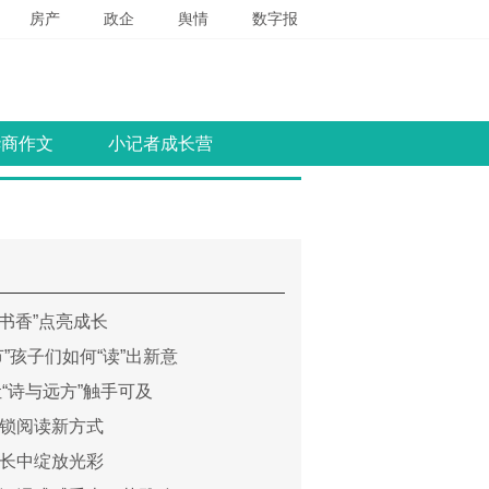
房产
政企
舆情
数字报
华商作文
小记者成长营
“书香”点亮成长
节”孩子们如何“读”出新意
让“诗与远方”触手可及
锁阅读新方式
长中绽放光彩