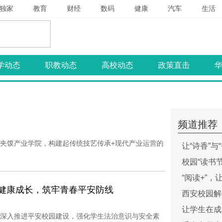
独家
教育
财经
数码
健康
汽车
生活
学动态
职教动态
高校动态
政策直击
频道推荐
夹馍产业学院，构建起传统技艺传承+现代产业运营的
让“诗香”与
校园“读书
“阅读+”，
行·健康成长，筑牢青春平安防线
西安校园解
让学生在成
深入推进平安校园建设，强化学生法治意识与安全素