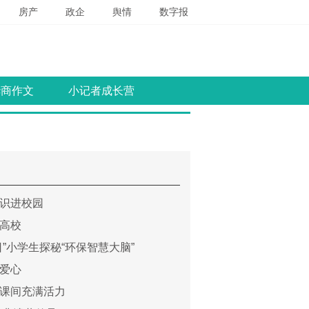
房产
政企
舆情
数字报
华商作文
小记者成长营
识进校园
高校
日”小学生探秘“环保智慧大脑”
爱心
课间充满活力