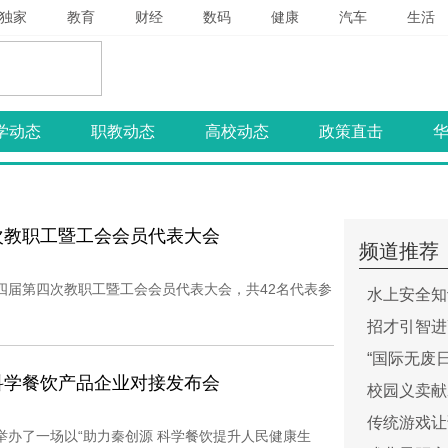
独家
教育
财经
数码
健康
汽车
生活
学动态
职教动态
高校动态
政策直击
次教职工暨工会会员代表大会
频道推荐
开第四届第四次教职工暨工会会员代表大会，共42名代表参
水上安全知
招才引智进
“国际无废
科学餐饮产品企业对接发布会
校园义卖献
传统游戏让
院举办了一场以“助力秦创源 科学餐饮提升人民健康生