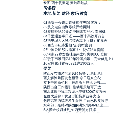
长图|西十贯秦楚 秦岭翠如故
阅读榜
本地
新闻
财经
数码
教育
01
西安一火锅店锦鲤接连失踪 老板：......
02
从充电自由到零碳驿站再到......
03
泰航拒绝20多名中国乘客登机 泰国机......
04
千里通途半日还 ——西十高铁开行首......
05
西安城六区试点综合高中（班）征集志.....
06
西安市纪委通报7起典型案例
07
中国公民尽快撤离！中使馆郑重提醒
08
河南22岁女孩独游南太行失联8天 监控.....
09
歌手韦唯回忆10年跨国婚姻：完全就是上
10
安康累计转移8721户19062人
要闻
陕西发布旅游气象风险预警：涉山涉水......
西安解除暴雨黄色预警 今日迎来立秋......
立下中国新坐标！最新版月球说明书......
陕西出台工作指引 推动场景培育开放......
南水北调中线工程调水突破800亿立方米
金价大反弹！黄金以旧换新业务火热 ......
包茂高速西镇段发生滑坡 目前已恢复通行
水利部：维持对陕西的洪水防御Ⅳ级应......
5名摸金校尉被刑拘 西安警方打掉......