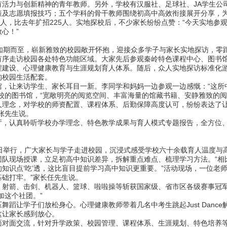
活力与创新精神的青年教师。另外，学校有汉服社、足球社、JA学生公
策及志愿填报技巧；五个学科的骨干教师围绕初高中高效衔接展开分享，
，比去年扩招225人。实地探校后，不少家长纷纷点赞：“今天实地参
心！”
期而至，崭新雅致的校园敞开怀抱，迎接众多学子与家长实地探访，零
走访校园各处特色功能区域。大家先后参观秦岭特色课程中心、图书馆
程建设、心理健康教育与生涯规划育人体系。随后，众人实地探访标准化
的校园生活配套。
让来访学生、家长耳目一新。李同学和妈妈一边参观一边感慨：“这所
校的图书馆，“宽敞明亮的阅览空间、丰富海量的馆藏书籍、安静雅致的阅
念，对学校的师资配置、课程体系、后勤保障高度认可，纷纷表达了让
张先生说。
认真聆听学校办学理念、特色教学成果与育人模式专题报告，全方位、
举行，广大家长与学子走进校园，沉浸式感受学校六十余载育人温度与
现场授课，立足初高中知识差异，拆解重点难点、梳理学习方法。“相
知识点‘吃’透，这比盲目提前学习高中知识更重要。”活动现场，一位老
础打牢。”家长任先生说。
箭、击剑、机器人、篮球、啦啦操等斩获国家级、省市区各级赛事冠军
加这个社团。”
让学子们放松身心。心理健康教师带着几名中考生跳起Just Danc
这让家长感到放心。
面交流，针对升学政策、校园管理、课程体系、生涯规划、特色培养等