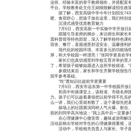
业班、经验丰富的骨干教师领衔，并搭配富有
平台。学校教务处主任王娟细致解读招生政
据了解，西安高级中学今年计划招生743人
硬、食宿舒心，把孩子放在这里，我们特别放
沉浸式感受优质教育魅力
7月5日，西安高新一中实验中学开放日如
跟随引导老师的脚步，来访师生和家长有序
震科普馆等特色部室，深入了解学校特色课
宿舍、餐厅，直观感受舒适安全、温馨便利
现代化的校园环境、丰富多元的功能场馆，
厚，和大学校园一样漂亮！”张同学更喜欢学
家长们也真切感受到学校五育并举的育人理
了，希望孩子能够如愿进入这所学校就读。”
参观结束后，家长和学生齐聚学校报告厅，
筑牢参考基础。
“吃”透知识比超前学更重要
7月5日，西安市远东第一中学校园开放日
初高中衔接课堂上，该校省、市级名师团队
力。孩子们可以趁着暑假把以前学得不扎实的
么一讲，我们心里就有数了，这个暑假先把基
操场上的社团展演同样人气火爆。射击、射
箭的刘同学高兴地说：“我上高中后一定要参
在心理健康中心微笑馆，趣味桌游和解压舞蹈
活动反映出学校对学生的心理健康很重视，
活动中，学校相关负责人与家长、学子面对