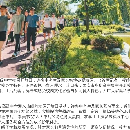
级中学校园开放日，许多中考生及家长实地参观校园。（首席记者 程静
办学特色、硬件设施与育人理念，连日来，西安市多所高中集中开展校
施、生活配套，沉浸式感受校园文化底蕴与多元育人特色，为广大家庭科
高级中学迎来热闹的校园开放日活动，许多中考生及家长慕名而来，近
校园各个功能区域，实地探访主题教室、食堂、宿舍、操场等核心场地
、崇德书院、崇美书院”四大书院的特色育人氛围。在学生生涯发展实践中
育人服务与全方位的成长护航体系。
了学校发展情况，针对家长们普遍关注的新高一师资队伍情况，校方介