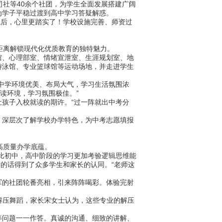
司社等40余个社团，为学生全面发展搭建广阔
为学子平稳过渡到高中学习答疑解惑。
观后，心里更踏实了！学校设施完善、师资过
距离解锁现代化优质教育的独特魅力。
、心理部室、情绪宣泄室、生涯规划室、地
游泳馆、专业篮球馆等运动场地，并走进学生
中学环境优美、布局大气，学习生活氛围浓
读环境，学习氛围极佳。”
孩子入校就读的期许。“过一阵就出中考分
深层次了解学校办学特色，为中考志愿填报
高质量办学底蕴。
比初中，高中阶段的学习更加考验逻辑思维能
师的话得到了众多学生和家长的认同。“老师这
的社团轮番亮相，引来阵阵喝彩。体验完射
e解压舞蹈，家长宋女士认为，这些专业的解压
问题一一作答。真诚的沟通、细致的讲解、