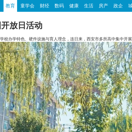
家
教育
童学会
财经
数码
健康
生活
房产
政企
园开放日活动
学校办学特色、硬件设施与育人理念，连日来，西安市多所高中集中开展