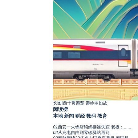
长图|西十贯秦楚 秦岭翠如故
阅读榜
本地
新闻
财经
数码
教育
01
西安一火锅店锦鲤接连失踪 老板：......
02
从充电自由到零碳驿站再到......