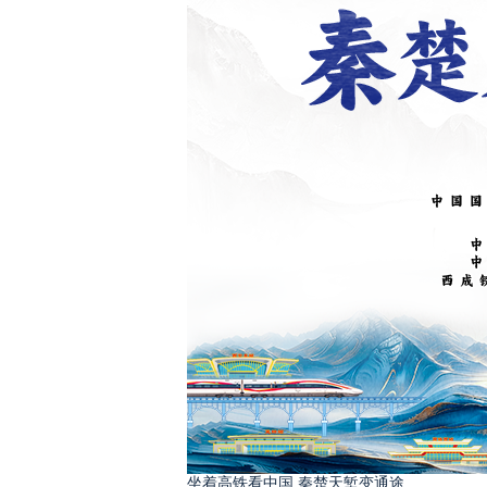
坐着高铁看中国 秦楚天堑变通途