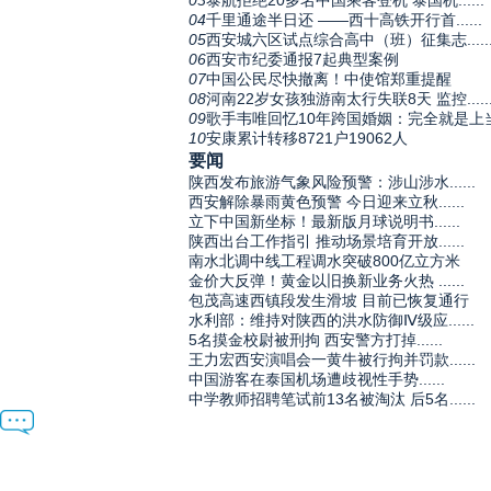
03
泰航拒绝20多名中国乘客登机 泰国机......
04
千里通途半日还 ——西十高铁开行首......
05
西安城六区试点综合高中（班）征集志.....
06
西安市纪委通报7起典型案例
07
中国公民尽快撤离！中使馆郑重提醒
08
河南22岁女孩独游南太行失联8天 监控.....
09
歌手韦唯回忆10年跨国婚姻：完全就是上
10
安康累计转移8721户19062人
要闻
陕西发布旅游气象风险预警：涉山涉水......
西安解除暴雨黄色预警 今日迎来立秋......
立下中国新坐标！最新版月球说明书......
陕西出台工作指引 推动场景培育开放......
南水北调中线工程调水突破800亿立方米
金价大反弹！黄金以旧换新业务火热 ......
包茂高速西镇段发生滑坡 目前已恢复通行
水利部：维持对陕西的洪水防御Ⅳ级应......
5名摸金校尉被刑拘 西安警方打掉......
王力宏西安演唱会一黄牛被行拘并罚款......
中国游客在泰国机场遭歧视性手势......
中学教师招聘笔试前13名被淘汰 后5名......