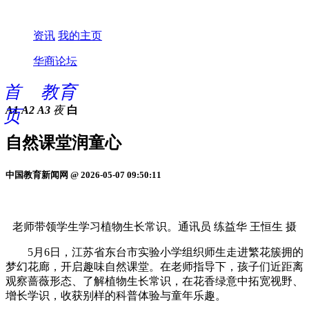
资讯
我的主页
华商论坛
首
教育
A1
A2
A3
夜
白
页
自然课堂润童心
中国教育新闻网 @ 2026-05-07 09:50:11
老师带领学生学习植物生长常识。通讯员 练益华 王恒生 摄
5月6日，江苏省东台市实验小学组织师生走进繁花簇拥的
梦幻花廊，开启趣味自然课堂。在老师指导下，孩子们近距离
观察蔷薇形态、了解植物生长常识，在花香绿意中拓宽视野、
增长学识，收获别样的科普体验与童年乐趣。