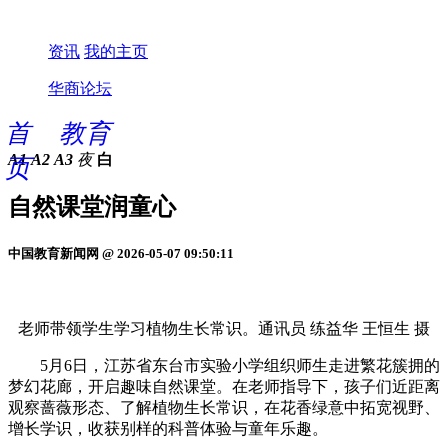
资讯
我的主页
华商论坛
首
教育
A1
A2
A3
夜
白
页
自然课堂润童心
中国教育新闻网 @ 2026-05-07 09:50:11
老师带领学生学习植物生长常识。通讯员 练益华 王恒生 摄
5月6日，江苏省东台市实验小学组织师生走进繁花簇拥的
梦幻花廊，开启趣味自然课堂。在老师指导下，孩子们近距离
观察蔷薇形态、了解植物生长常识，在花香绿意中拓宽视野、
增长学识，收获别样的科普体验与童年乐趣。