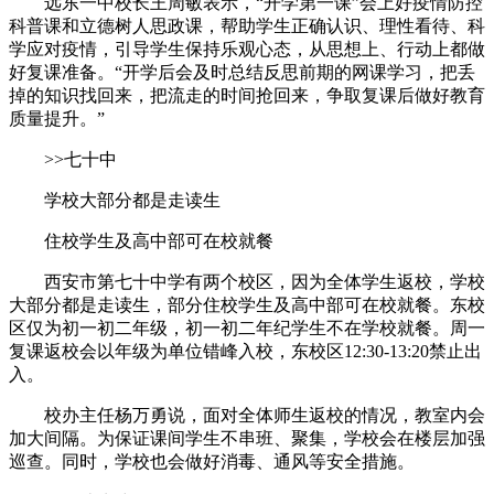
远东一中校长王周敏表示，“开学第一课”会上好疫情防控
科普课和立德树人思政课，帮助学生正确认识、理性看待、科
学应对疫情，引导学生保持乐观心态，从思想上、行动上都做
好复课准备。“开学后会及时总结反思前期的网课学习，把丢
掉的知识找回来，把流走的时间抢回来，争取复课后做好教育
质量提升。”
>>七十中
学校大部分都是走读生
住校学生及高中部可在校就餐
西安市第七十中学有两个校区，因为全体学生返校，学校
大部分都是走读生，部分住校学生及高中部可在校就餐。东校
区仅为初一初二年级，初一初二年纪学生不在学校就餐。周一
复课返校会以年级为单位错峰入校，东校区12:30-13:20禁止出
入。
校办主任杨万勇说，面对全体师生返校的情况，教室内会
加大间隔。为保证课间学生不串班、聚集，学校会在楼层加强
巡查。同时，学校也会做好消毒、通风等安全措施。