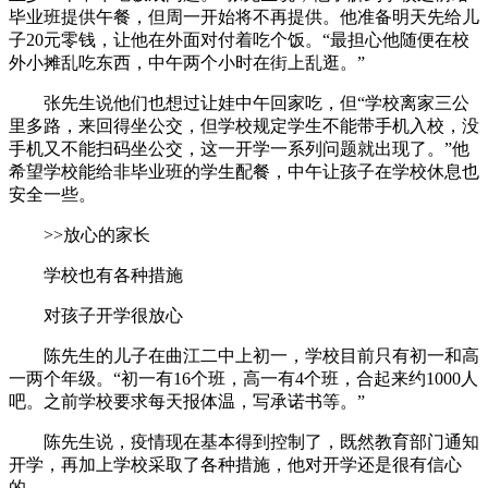
毕业班提供午餐，但周一开始将不再提供。他准备明天先给儿
子20元零钱，让他在外面对付着吃个饭。“最担心他随便在校
外小摊乱吃东西，中午两个小时在街上乱逛。”
张先生说他们也想过让娃中午回家吃，但“学校离家三公
里多路，来回得坐公交，但学校规定学生不能带手机入校，没
手机又不能扫码坐公交，这一开学一系列问题就出现了。”他
希望学校能给非毕业班的学生配餐，中午让孩子在学校休息也
安全一些。
>>放心的家长
学校也有各种措施
对孩子开学很放心
陈先生的儿子在曲江二中上初一，学校目前只有初一和高
一两个年级。“初一有16个班，高一有4个班，合起来约1000人
吧。之前学校要求每天报体温，写承诺书等。”
陈先生说，疫情现在基本得到控制了，既然教育部门通知
开学，再加上学校采取了各种措施，他对开学还是很有信心
的。