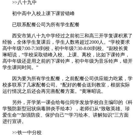
>>八十九中
初中高中入校上课下课皆错峰
已联系配餐公司为所有学生配餐
西安市第八十九中学经过之前初三和高三开学复课积累了
经验，全体学生复课后，学生人数将超过2000人。“学校要求
高中年级7:00-7:30到校，初中年级7:30-8:00到校。”副校长黄
琳昭说，“学校采取错峰入校、上课、离校，比如下课铃声，
高中年级还是用之前的下课铃声，初中年级为音乐铃声，错开
学生课间时间。”
因为要为所有学生配餐，之前配餐公司供应能力吃紧，学
校多联系了几家配餐公司。“配好的餐会送到教室，根据实际
运行情况之后还会再完善配餐方案。”黄琳昭说。
另外，开学第一课会给每位同学发放学校自主编印的《科
学预防新型冠状病毒肺炎手绘本》，老师们从“致敬英雄、珍
爱生命”“加强防疫、保护自己”“学习绘本、讲解知识”三方面
进行宣讲。
>>铁一中分校