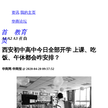
资讯
我的主页
华商论坛
首
教育
A1
A2
A3
夜
白
页
西安初中高中今日全部开学 上课、吃
饭、午休都会咋安排？
华商网-华商报 @ 2020-04-20 09:57:52