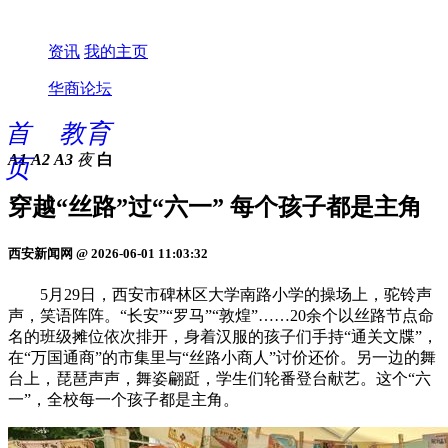
资讯
我的主页
华商论坛
首
教育
A1
A2
A3
夜
白
页
穿越“丝路”过“六一” 每个孩子都是主角
西安新闻网 @ 2026-06-01 11:03:32
5月29日，西安市碑林区大学南路小学的操场上，驼铃声
声，笑语阵阵。“长安”“罗马”“敦煌”……20余个以丝路节点命
名的班级摊位依次排开，身着汉服的孩子们手持“通关文牒”，
在“万国通商”的市集里与“丝路小商人”讨价还价。另一边的舞
台上，琵琶声声，舞姿翩跹，学生们轮番登台献艺。这个“六
一”，全校每一个孩子都是主角。