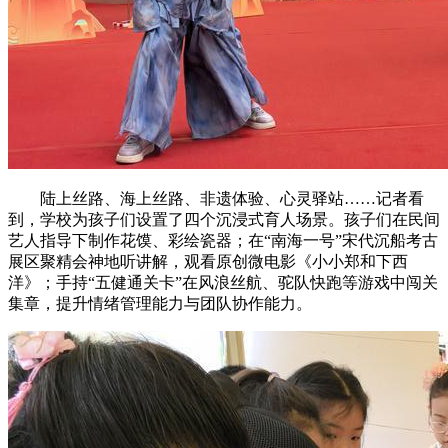
陆上丝路、海上丝路、非遗体验、心灵驿站……记者看
到，学校为孩子们设置了四个沉浸式育人场景。孩子们在民间
艺人指导下制作花馍、彩绘瓷器；在“南海一号”宋代沉船考古
展区聚精会神地听讲解，观看原创微电影《小小郑和下西
洋》；手持“五健通关卡”在风浪丝航、驼队快跑等游戏中闯关
集章，提升情绪管理能力与团队协作能力。