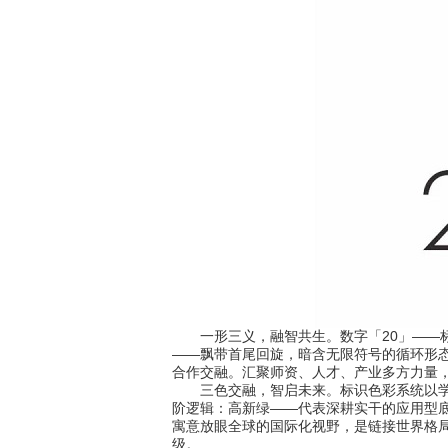
一形三义，融智共生。数字「20」——标识主
——飘带首尾回旋，暗含无限符号的循环形态
合作交融。汇聚师资、人才、产业多方力量，
三色交融，智启未来。标识色彩系统以学校
阶逻辑：高新绿——代表深耕实干的应用型
寓意放眼全球的国际化视野，是链接世界格
级。