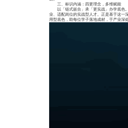
三、标识内涵：四更理念，多维赋能
以「链式嵌合」承「更实战」办学底色。教
业、适配岗位的实战型人才。正是基于这一深
用型底色，助每位学子落地成材，于产业深