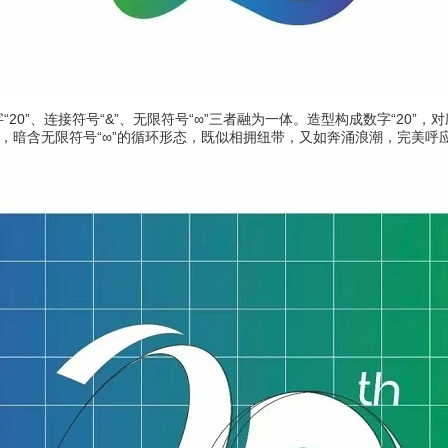
、连接符号“&”、无限符号“∞”三者融为一体。造型构成数字“20”，对应
旋，暗含无限符号“∞”的循环形态，既似相拥纽带，又如奔涌浪潮，完美呼