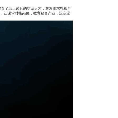
弃了纸上谈兵的空谈人才，愈发渴求扎根产
系，让课堂对接岗位，教育贴合产业，沉淀应