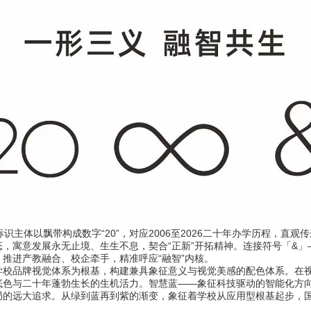
体以飘带构成数字“20”，对应2006至2026二十年办学历程，直观
，寓意发展永无止境、生生不息，契合“正新”开拓精神。连接符号「&」—
推进产教融合、校企牵手，精准呼应“融智”内核。
品牌视觉体系为根基，构建兼具象征意义与视觉美感的配色体系。在视
底色与二十年蓬勃生长的生机活力。智慧蓝——象征科技驱动的智能化方
局的远大追求。从绿到蓝再到紫的渐变，象征着学校从应用型根基起步，