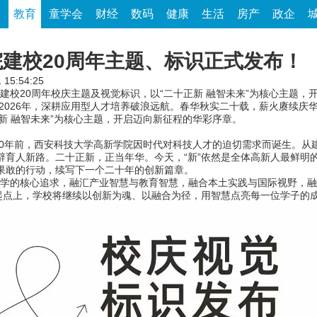
家
教育
童学会
财经
数码
健康
生活
房产
政企
建校20周年主题、标识正式发布！
 15:54:25
建校20周年校庆主题及视觉标识，以“二十正新 融智未来”为核心主题，
2026年，深耕应用型人才培养破浪远航。春华秋实二十载，薪火赓续庆
正新 融智未来”为核心主题，开启迈向新征程的华彩序章。
年前，西安科技大学高新学院因时代对科技人才的迫切需求而诞生。从建
辟育人新路。二十正新，正当年华。今天，“新”依然是全体高新人最鲜明
果敢的行动，续写下一个二十年的创新篇章。
学的核心追求，融汇产业智慧与教育智慧，融合本土实践与国际视野，融
起点上，学校将继续以创新为魂、以融合为径，用智慧点亮每一位学子的