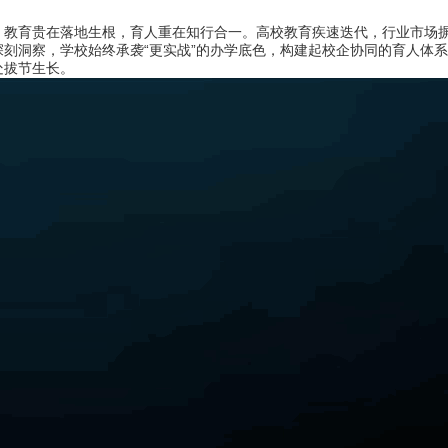
育贵在落地生根，育人重在知行合一。高校教育疾速迭代，行业市场摒
刻洞察，学校始终承袭“更实战”的办学底色，构建起校企协同的育人体
处拔节生长。