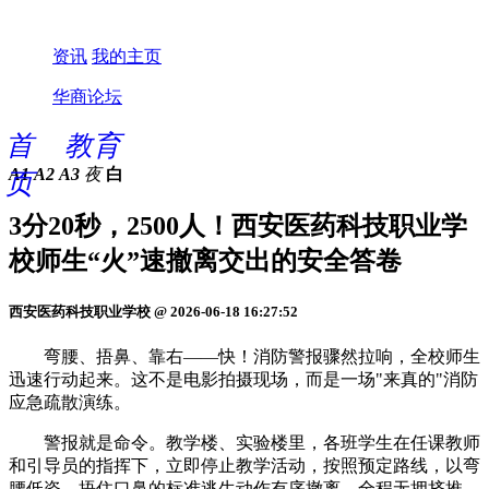
资讯
我的主页
华商论坛
首
教育
A1
A2
A3
夜
白
页
3分20秒，2500人！西安医药科技职业学
校师生“火”速撤离交出的安全答卷
西安医药科技职业学校 @ 2026-06-18 16:27:52
弯腰、捂鼻、靠右——快！消防警报骤然拉响，全校师生
迅速行动起来。这不是电影拍摄现场，而是一场"来真的"消防
应急疏散演练。
警报就是命令。教学楼、实验楼里，各班学生在任课教师
和引导员的指挥下，立即停止教学活动，按照预定路线，以弯
腰低姿、捂住口鼻的标准逃生动作有序撤离。全程无拥挤推