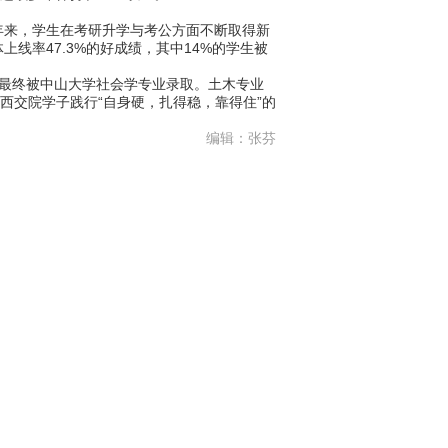
来，学生在考研升学与考公方面不断取得新
率47.3%的好成绩，其中14%的学生被
最终被中山大学社会学专业录取。土木专业
西交院学子践行“自身硬，扎得稳，靠得住”的
编辑：张芬