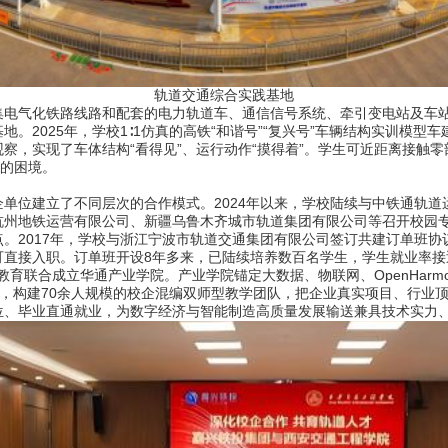
轨道交通综合实践基地
气化铁路线路和配套的电力轨道车、通信信号系统、牵引变电站及车站
。2025年，学校1∶1仿真的高铁“和谐号”“复兴号”车辆结构实训模
察，实现了车体结构“看得见”、运行动作“摸得着”。学生可近距离接触
”的困境。
位建立了不同层次的合作模式。2024年以来，学校陆续与中铁通轨道
杭州地铁运营有限公司、新疆乌鲁木齐城市轨道集团有限公司等召开校园
2017年，学校与浙江宁波市轨道交通集团有限公司签订共建订单班协
直接入职。订单班开设8年多来，已陆续培养数百名学生，学生就业率接近
育联合成立华通产业学院。产业学院锚定大数据、物联网、OpenHarmo
准，构建70余人规模的校企混编双师型教学团队，把企业真实项目、行业
位、毕业直通就业，为数字经济与智能制造高质量发展输送兼具技术实力