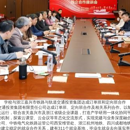
学校与浙江嘉兴市铁路与轨道交通投资集团达成订单班和定向班合作
通投资集团有限责任公司达成订单班、定向班合作及相关系列合作。以
化运行，联合攻关嘉兴市及浙江省级企业课题，打造产学研用一体化协同
建机制，探索云课堂、云会议等常态化交流形式，实现党建与业务深度融
、中铁电气化铁路运管公司西安维管处、浙江杭州地铁、四川成都地铁
建立稳定的就业合作关系，建有311个就业基地，毕业生就业去向落实率