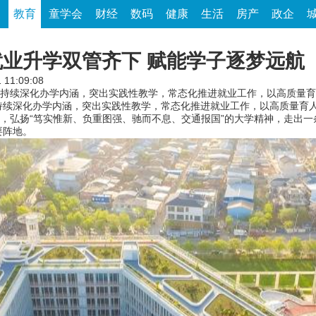
家
教育
童学会
财经
数码
健康
生活
房产
政企
业升学双管齐下 赋能学子逐梦远航
 11:09:08
持续深化办学内涵，突出实践性教学，常态化推进就业工作，以高质量育
深化办学内涵，突出实践性教学，常态化推进就业工作，以高质量育人
训，弘扬“笃实惟新、负重图强、驰而不息、交通报国”的大学精神，走出
要阵地。