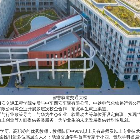
智慧轨道交通大楼
交通工程学院先后与中车西安车辆有限公司、中铁电气化铁路运管公司
有限公司等企业开展多层次校企合作，拓宽学生就业渠道。
行业政策导向，与华为生态企业、软通动力等单位开设定向班，实现“学
自主创业等方面提供各类服务，为毕业生的未来发展提供针对性规划。
历、高职称的优秀教师，教师队伍中90%以上具有讲师及以上专业技术
还柔性引进多位高层次人才：轨道交通学科首席专家于小四、音乐学科首席