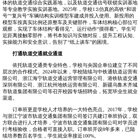
体的轨道交通综合实践基地，以及轨道交通信号联锁实训基地
等专业教学实验实训基地。2025年，学校1∶1仿真的高铁“和谐
号”“复兴号”车辆结构实训模型车建成并投入使用。新投用的
模型车按真实比例还原整车及关键部件，车体结构核心部位可
观察，实现了车体结构“看得见”、运行动作“摸得着”。学生可
近距离接触零部件，将书本知识与实物对应，提升工程认知、
实操能力和安全意识，告别了“纸上谈车”的困境。
打通轨道交通就业通道
依托轨道交通类专业特色，学校与央国企单位建立了不同
层次的合作模式。2024年以来，学校陆续与中铁通轨道运营有
限公司、浙江海宁轨道交通运营管理有限公司、港铁轨道交通
深圳有限公司、浙江杭州地铁运营有限公司、新疆乌鲁木齐城
市轨道集团有限公司等召开校园专场招聘会，拓宽毕业生就业
渠道。
订单班更是学校人才培养的一大特色亮点。2017年，学校
与浙江宁波市轨道交通集团有限公司签订共建订单班协议，双
方联合进行人才培养，宁波市轨道交通集团有限公司对学员进
行考核验收，合格者可直接入职。订单班开设8年多来，已陆
续培养数百名学生，学生就业率接近100%。