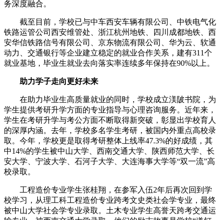
务深度融合。
截至目前，学校已与中车西安车辆有限公司、中铁电气化
铁路运管公司西安维管处、浙江杭州地铁、四川成都地铁、西
安华信铁路信号有限公司、京东物流有限公司、华为云、软通
动力、交通银行等企业建立稳定的就业合作关系，建有311个
就业基地，毕业生就业去向落实率连续多年保持在90%以上。
助力学子走向更好未来
在助力毕业生高质量就业的同时，学校成立渼陂书院，为
学生提供考研升学方面的专业指导与心理咨询服务。近年来，
学生在考研升学与考公方面不断取得新突破，彰显出学校育人
的深厚内涵。去年，学校多名学生考研，被国内外重点高校录
取。今年，学校更是取得考研整体上线率47.3%的好成绩，其
中14%的学生被中山大学、西南交通大学、陕西师范大学、长
安大学、宁波大学、石河子大学、大连海事大学等“双一流”高
校录取。
工程造价专业学生张桂翔，在参军入伍2年后再次回到学
校学习，从理工科工程造价专业跨考文史类社会学专业，最终
被中山大学社会学专业录取。土木专业学生高誉天跨考交通运