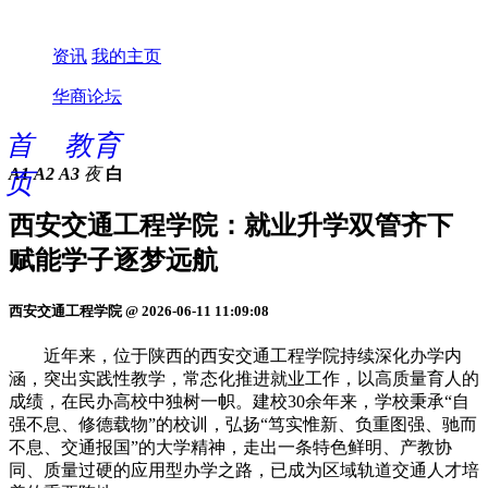
资讯
我的主页
华商论坛
首
教育
A1
A2
A3
夜
白
页
西安交通工程学院：就业升学双管齐下
赋能学子逐梦远航
西安交通工程学院 @ 2026-06-11 11:09:08
近年来，位于陕西的西安交通工程学院持续深化办学内
涵，突出实践性教学，常态化推进就业工作，以高质量育人的
成绩，在民办高校中独树一帜。建校30余年来，学校秉承“自
强不息、修德载物”的校训，弘扬“笃实惟新、负重图强、驰而
不息、交通报国”的大学精神，走出一条特色鲜明、产教协
同、质量过硬的应用型办学之路，已成为区域轨道交通人才培