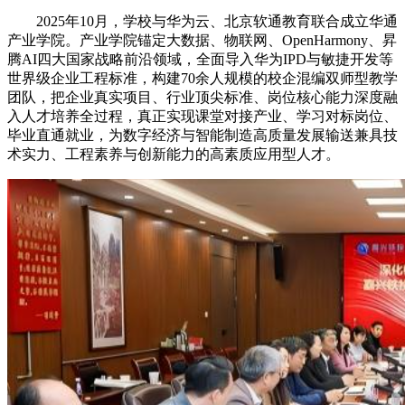
2025年10月，学校与华为云、北京软通教育联合成立华通
产业学院。产业学院锚定大数据、物联网、OpenHarmony、昇
腾AI四大国家战略前沿领域，全面导入华为IPD与敏捷开发等
世界级企业工程标准，构建70余人规模的校企混编双师型教学
团队，把企业真实项目、行业顶尖标准、岗位核心能力深度融
入人才培养全过程，真正实现课堂对接产业、学习对标岗位、
毕业直通就业，为数字经济与智能制造高质量发展输送兼具技
术实力、工程素养与创新能力的高素质应用型人才。