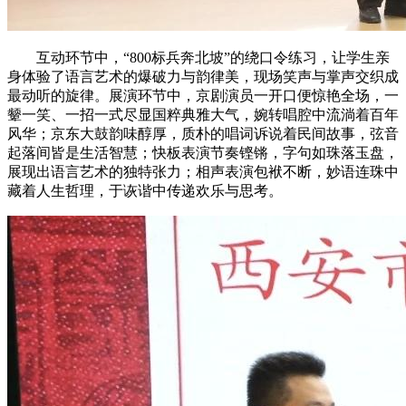
互动环节中，“800标兵奔北坡”的绕口令练习，让学生亲
身体验了语言艺术的爆破力与韵律美，现场笑声与掌声交织成
最动听的旋律。展演环节中，京剧演员一开口便惊艳全场，一
颦一笑、一招一式尽显国粹典雅大气，婉转唱腔中流淌着百年
风华；京东大鼓韵味醇厚，质朴的唱词诉说着民间故事，弦音
起落间皆是生活智慧；快板表演节奏铿锵，字句如珠落玉盘，
展现出语言艺术的独特张力；相声表演包袱不断，妙语连珠中
藏着人生哲理，于诙谐中传递欢乐与思考。