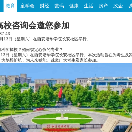
家
教育
童学会
财经
数码
健康
生活
房产
政企
生高校咨询会邀您参加
37:43
6月13日（星期六）在西安培华学院长安校区举行。
科学择校？如何锁定心仪的专业？
月13日（星期六）在西安培华学院长安校区举行。本次活动旨在为考生及
，为梦想护航，为未来赋能。诚邀广大考生及家长参加。