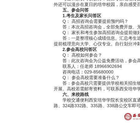
外还可以漫步在夏日的培华校园，亲自感受
五、参会问答
1.考生及家长问答区
Q： 高招咨询会需要提前预约吗？
答：本次高招咨询会，全部免费开放、无
Q： 家长和考生参加高招咨询会提前做
答：一是整理核心成绩信息。汇总考生近期
提前梳理意向大学、心仪专业。自行划分冲
2.参会高校问答区
Q： 高校如何参会？
答：此次咨询会为公益免费活动，参会高
联系人：任老师 18966902694
咨询电话：029-85680000
Q： 参会高校需要准备什么？
答：参会高校只需要提供学校相关招生物料
开展。高校若需邮寄资料，可联系西安培华
六、来校路线
学校交通便利西安培华学院长安校区直通西安
路、324路332路、335路、338路公交车