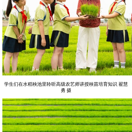
学生们在水稻秧池里聆听高级农艺师讲授秧苗培育知识 翟慧
勇 摄