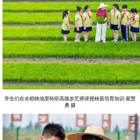
学生们在水稻秧池里聆听高级农艺师讲授秧苗培育知识 翟慧
勇 摄