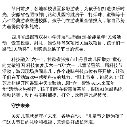
节日前夕，各地学校设置多彩游戏，为孩子们打造快乐时
光。安徽省合肥市祁门路幼儿园将跳房子、打弹珠、蹴鞠等十
几种经典游戏搬进校园。孩子们在游戏里全情投入，靠自己努
力赢得勋章和礼物。
四川省成都市双林小学开展“古韵游园·拾趣童年”民俗活
动，设置投壶、射礼、滚铁环等50项闯关游戏项目，孩子们一
路“过关斩将”，用奖票兑换了节日的惊喜。
科技融入“六一”，甘肃省张掖市山丹县幼儿园举办“童心
向党敬祖国 科技筑梦庆六一”庆“六一”儿童节暨第二届科技节
活动，游园现场热闹非凡，多个趣味科技点位有序开放，让孩
子们在互动游戏中感受科技的魅力。“跟上节奏，跳起来！”江
苏常州经开区遥观中天实验幼儿园“六一智造·AI未来嘉年
华”活动火热举行，孩子们围在智慧屏幕前，跟随AI体感系统
律动起舞，动作被实时捕捉、打分，欢呼声此起彼伏。
守护未来
关爱儿童就是守护未来，各地在“六一”儿童节之际为孩子
们送去节日的礼物和祝福，营造良好成长环境。