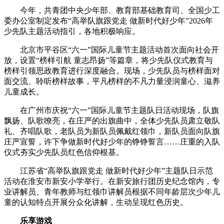
今年，共青团中央少年部、教育部基础教育司、全国少工
委办公室制定发布“高举队旗跟党走 做新时代好少年”2026年
少先队主题活动指引，各地积极响应。
北京市平谷区“六一”国际儿童节主题活动首次面向社会开
放，设置“榜样引航 童志昂扬”等篇章，将少先队仪式教育与
榜样引领思政教育进行深度融合。现场，少先队员与榜样面对
面交流、聆听榜样故事，平凡榜样的不凡力量浸润童心、滋养
儿童成长。
在广州市庆祝“六一”国际儿童节主题队日活动现场，队旗
飘扬、队歌嘹亮，在庄严的出旗曲中，全体少先队员肃立敬队
礼、齐唱队歌，老队员为新队员佩戴红领巾，新队员面向队旗
庄严宣誓，许下争做新时代好少年的铮铮誓言……庄重的入队
仪式夯实少先队员红色信仰根基。
江苏省“高举队旗跟党走 做新时代好少年”主题队日示范
活动在淮安市新安小学举行。在新安旅行团历史纪念馆内，专
业讲解员、青年教师与红领巾讲解员根据不同年龄层次少年儿
童的认知特点开展分众化讲解，生动呈现红色历史。
乐享游戏