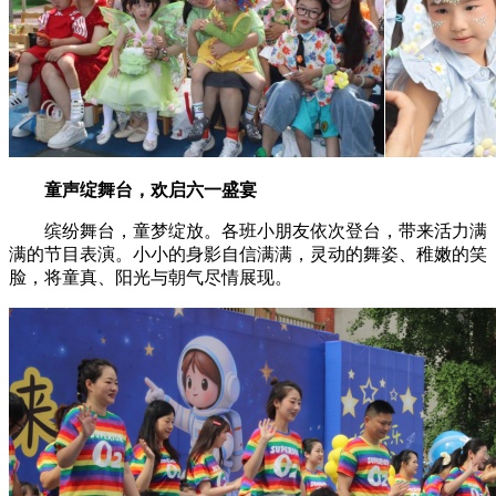
童声绽舞台，欢启六一盛宴
缤纷舞台，童梦绽放。各班小朋友依次登台，带来活力满
满的节目表演。小小的身影自信满满，灵动的舞姿、稚嫩的笑
脸，将童真、阳光与朝气尽情展现。