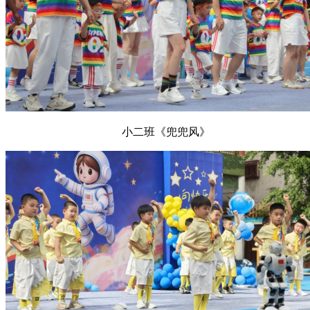
小二班《兜兜风》