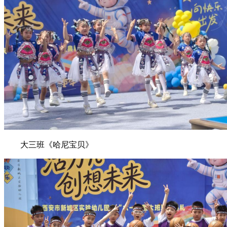
大三班《哈尼宝贝》