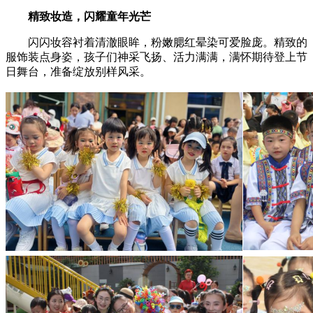
精致妆造，闪耀童年光芒
闪闪妆容衬着清澈眼眸，粉嫩腮红晕染可爱脸庞。精致的
服饰装点身姿，孩子们神采飞扬、活力满满，满怀期待登上节
日舞台，准备绽放别样风采。