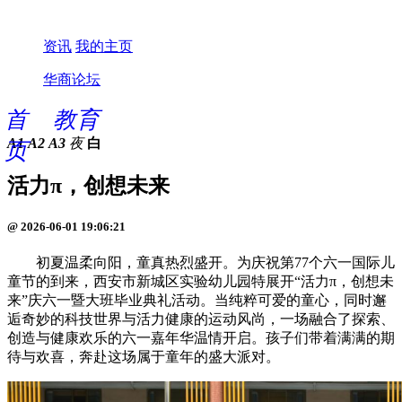
资讯
我的主页
华商论坛
首
教育
A1
A2
A3
夜
白
页
活力π，创想未来
@ 2026-06-01 19:06:21
初夏温柔向阳，童真热烈盛开。为庆祝第77个六一国际儿
童节的到来，西安市新城区实验幼儿园特展开“活力π，创想未
来”庆六一暨大班毕业典礼活动。当纯粹可爱的童心，同时邂
逅奇妙的科技世界与活力健康的运动风尚，一场融合了探索、
创造与健康欢乐的六一嘉年华温情开启。孩子们带着满满的期
待与欢喜，奔赴这场属于童年的盛大派对。