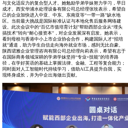
与文化适应力的复合型人才。她勉励学弟学妹努力学习，早日
成才。西安华浦水处理设备有限公司总经理张玫表示，希望自
己的企业加快进入中亚、中东、东南亚等“一带一路”缺水地
区。当前最大挑战是国际标准认证与本地化售后服务网络建
设。此次会议中的“百亿市值培育计划”帮助西部企业从“埋头
搞技术”转向“耐心接资本”，对企业发展深有启发。她表示，
看到母校与香港中小上市企业协会合作，构建国际人才“招培
就”通道，助力学生自信走向海外就业市场，感到无比自豪。
陕西珺雅企业管理咨询有限公司总经理向莉表示，希望有志于
在国际商务领域深耕的学弟学妹坚持“专业+技能”的培养路
径，在学好英语的基础上掌握法律、金融、工程等复合能力；
同时面对人工智能时代持续学习，借助AI工具提升自我，实
现终身成长，并为中企出海做出贡献。