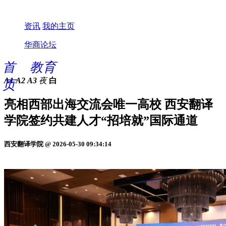
资讯
我的主页
华商论坛
首
教育
A1
A2
A3
夜
白
页
亮相西部出海交流会唯一高校 西安翻译
学院签约共建人才“招培就”国际通道
西安翻译学院 @ 2026-05-30 09:34:14