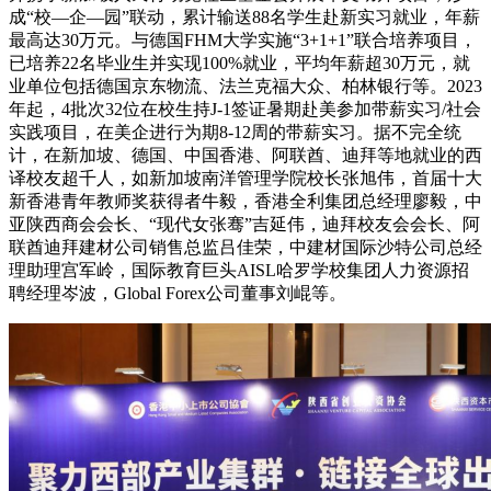
成“校—企—园”联动，累计输送88名学生赴新实习就业，年薪
最高达30万元。与德国FHM大学实施“3+1+1”联合培养项目，
已培养22名毕业生并实现100%就业，平均年薪超30万元，就
业单位包括德国京东物流、法兰克福大众、柏林银行等。2023
年起，4批次32位在校生持J-1签证暑期赴美参加带薪实习/社会
实践项目，在美企进行为期8-12周的带薪实习。据不完全统
计，在新加坡、德国、中国香港、阿联酋、迪拜等地就业的西
译校友超千人，如新加坡南洋管理学院校长张旭伟，首届十大
新香港青年教师奖获得者牛毅，香港全利集团总经理廖毅，中
亚陕西商会会长、“现代女张骞”吉延伟，迪拜校友会会长、阿
联酋迪拜建材公司销售总监吕佳荣，中建材国际沙特公司总经
理助理宫军岭，国际教育巨头AISL哈罗学校集团人力资源招
聘经理岑波，Global Forex公司董事刘崐等。