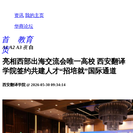
资讯
我的主页
华商论坛
首
教育
A1
A2
A3
夜
白
页
亮相西部出海交流会唯一高校 西安翻译
学院签约共建人才“招培就”国际通道
西安翻译学院 @ 2026-05-30 09:34:14