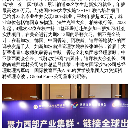
成“校—企—园”联动，累计输送88名学生赴新实习就业，年薪
最高达30万元。与德国FHM大学实施“3+1+1”联合培养项目，
已培养22名毕业生并实现100%就业，平均年薪超30万元，就
业单位包括德国京东物流、法兰克福大众、柏林银行等。2023
年起，4批次32位在校生持J-1签证暑期赴美参加带薪实习/社会
实践项目，在美企进行为期8-12周的带薪实习。据不完全统
计，在新加坡、德国、中国香港、阿联酋、迪拜等地就业的西
译校友超千人，如新加坡南洋管理学院校长张旭伟，首届十大
新香港青年教师奖获得者牛毅，香港全利集团总经理廖毅，中
亚陕西商会会长、“现代女张骞”吉延伟，迪拜校友会会长、阿
联酋迪拜建材公司销售总监吕佳荣，中建材国际沙特公司总经
理助理宫军岭，国际教育巨头AISL哈罗学校集团人力资源招
聘经理岑波，Global Forex公司董事刘崐等。