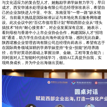
与文化适应力的复合型人才。她勉励学弟学妹努力学习，早日
成才。西安华浦水处理设备有限公司总经理张玫表示，希望自
己的企业加快进入中亚、中东、东南亚等“一带一路”缺水地
区。当前最大挑战是国际标准认证与本地化售后服务网络建
设。此次会议中的“百亿市值培育计划”帮助西部企业从“埋头
搞技术”转向“耐心接资本”，对企业发展深有启发。她表示，
看到母校与香港中小上市企业协会合作，构建国际人才“招培
就”通道，助力学生自信走向海外就业市场，感到无比自豪。
陕西珺雅企业管理咨询有限公司总经理向莉表示，希望有志于
在国际商务领域深耕的学弟学妹坚持“专业+技能”的培养路
径，在学好英语的基础上掌握法律、金融、工程等复合能力；
同时面对人工智能时代持续学习，借助AI工具提升自我，实
现终身成长，并为中企出海做出贡献。