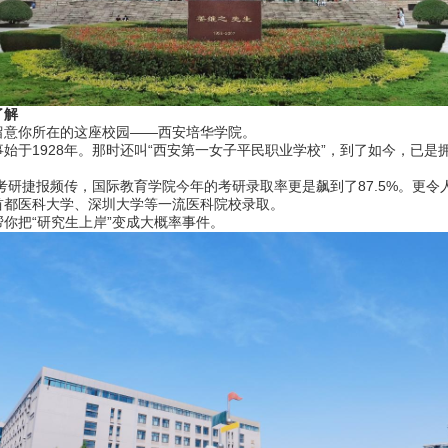
了解
意你所在的这座校园——西安培华学院。
1928年。那时还叫“西安第一女子平民职业学校”，到了如今，已是拥
研捷报频传，国际教育学院今年的考研录取率更是飙到了87.5%。更令人
首都医科大学、深圳大学等一流医科院校录取。
把“研究生上岸”变成大概率事件。