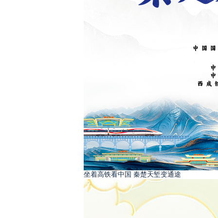
坐着高铁看中国 秦楚天堑变通途