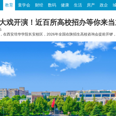
家
教育
童学会
财经
数码
健康
生活
房产
政企
院大戏开演！近百所高校招办等你来
5
4点，在西安培华学院长安校区，2026年全国在陕招生高校咨询会提前开