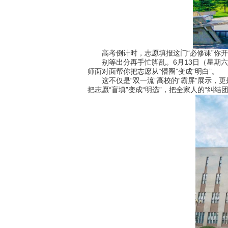
高考倒计时，志愿填报这门“必修课”你开
别等出分再手忙脚乱。6月13日（星期六）
师面对面帮你把志愿从“懵圈”变成“明白”。
这不仅是“双一流”高校的“霸屏”展示，更
把志愿“盲填”变成“明选”，把全家人的“纠结团