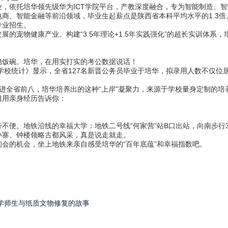
依托培华领先级华为ICT学院平台，产教深度融合，专为智能制造、智
、智能金融等前沿领域，毕业生起薪点是陕西省本科平均水平的1.3倍
专业招生。
宠物健康产业。构建“3.5年理论+1.5年实践强化”的超长实训体系
饭碗。培华，在用实打实的考公数据说话！
学校统计》显示，全省127名新晋公务员毕业于培华，拟录用人数不仅位
挤进全省前八，培华培养出的这种“上岸”凝聚力，来源于学校量身定制的培
姐用亲身经历告诉你：
便。地铁沿线的幸福大学：地铁二号线“何家营”站B口出站，向南步行3
小寨、钟楼领略古都风采，真是说走就走。
的机会，坐上地铁来亲自感受培华的“百年底蕴”和幸福指数吧。
学师生与纸质文物修复的故事