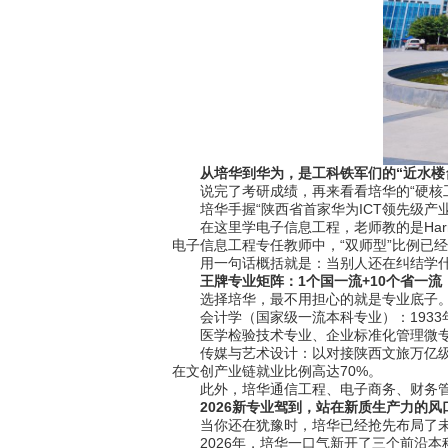
从培华到华为，是工科铁军们的“近水楼
说完了考研成绩，再来看看培华的“硬核工
培华手握“陕西省首家华为ICT领先级产
在这里学电子信息工程，老师教的是Harm
电子信息工程专任教师中，“双师型”比例已
用一句话概括就是：当别人还在纠结学什么
王牌专业矩阵：1个国一流+10个省一流
选择培华，最不用担心的就是专业底子。目
会计学（国家级一流本科专业）：1933年
医学检验技术专业、企业标准化管理微专业
传媒与艺术设计：以对接陕西文旅万亿级产
在文创产业链就业比例高达70%。
此外，培华通信工程、电子商务、财务管理
2026新专业驾到，站在新质生产力的风
当你还在犹豫时，培华已经抢先布局了未
2026年，培华一口气新开了三个前沿本