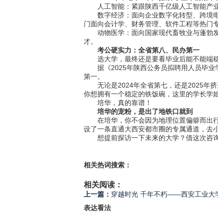
人工智能：紧跟陕西千亿级人工智能产业，
数字经济：面向企业数字化转型、跨境电商
门面向会计学、财务管理、软件工程等热门
动物医学：面向国家现代畜牧业与蓬勃发展的
才。
考公硬实力：全省第八、民办第一
选大学，最终还是要看毕业后能不能端稳
据《2025年陕西公务员拟聘用人员毕业
第一。
无论是2024年全省第七，还是2025年
你想拥有一个稳定的铁饭碗，这里的学长学
培华，真的靠谱！
培华的宠粉，是出了地铁口就到
在培华，你不会因为地理位置偏僻而出行不
设了一条直通大西安都市圈的专属通道，去
想提前探访一下未来的大学？借这次咨询会
相关热词搜索：
相关阅读：
上一篇：
穿越时光 千年不朽——西安工业大
表达看法