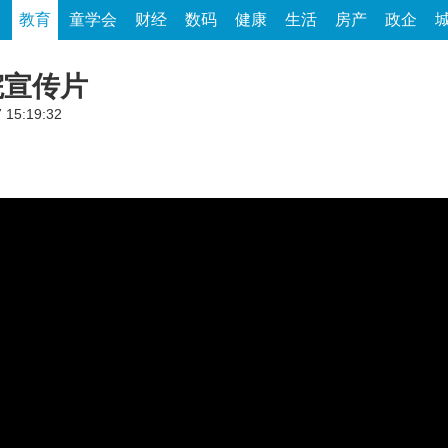
家
教育
童学会
财经
数码
健康
生活
房产
政企
院宣传片
 15:19:32