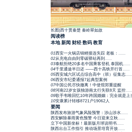
长图|西十贯秦楚 秦岭翠如故
阅读榜
本地
新闻
财经
数码
教育
01
西安一火锅店锦鲤接连失踪 老板：......
02
从充电自由到零碳驿站再到......
03
泰航拒绝20多名中国乘客登机 泰国机......
04
千里通途半日还 ——西十高铁开行首......
05
西安城六区试点综合高中（班）征集志.....
06
西安市纪委通报7起典型案例
07
中国公民尽快撤离！中使馆郑重提醒
08
河南22岁女孩独游南太行失联8天 监控.....
09
歌手韦唯回忆10年跨国婚姻：完全就是上
10
安康累计转移8721户19062人
要闻
陕西发布旅游气象风险预警：涉山涉水......
西安解除暴雨黄色预警 今日迎来立秋......
立下中国新坐标！最新版月球说明书......
陕西出台工作指引 推动场景培育开放......