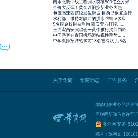
南水北调中线工程调水突破800亿立方米
金价大反弹！黄金以旧换新业务火热 ......
包茂高速西镇段发生滑坡 目前已恢复通行
水利部：维持对陕西的洪水防御Ⅳ级应......
5名摸金校尉被刑拘 西安警方打掉......
王力宏西安演唱会一黄牛被行拘并罚款......
中国游客在泰国机场遭歧视性手势......
中学教师招聘笔试前13名被淘汰 后5名......
关于华商
华商动态
广告服务
增值电信业务经营许可证B
互联网新闻信息许可证 61
陕公网安备 6101
编号：陕网文【2018】0