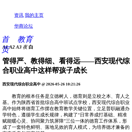
资讯
我的主页
华商论坛
首
教育
A1
A2
A3
夜
白
页
管得严、教得细、看得远——西安现代综
合职业高中这样帮孩子成长
西安现代综合职业高中 @ 2026-05-26 10:21:26
教育的根本任务是立德树人，德育则是立校之本、育人之
基。作为陕西省首批综合高中班试点学校，西安现代综合职业
高中始终将德育工作摆在教育教学关键位置，立足普职融通办
学特色，遵循学生成长规律，构建了“日常养成打基础、精准
赋能暖心灵、协同聚力筑屏障”三位一体的德育工作体系，形
成了一套特色鲜明、落地见效的育人模式，为培养德才兼备的