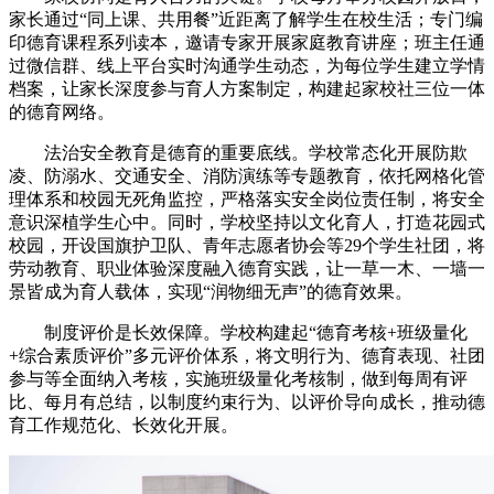
家长通过“同上课、共用餐”近距离了解学生在校生活；专门编
印德育课程系列读本，邀请专家开展家庭教育讲座；班主任通
过微信群、线上平台实时沟通学生动态，为每位学生建立学情
档案，让家长深度参与育人方案制定，构建起家校社三位一体
的德育网络。
法治安全教育是德育的重要底线。学校常态化开展防欺
凌、防溺水、交通安全、消防演练等专题教育，依托网格化管
理体系和校园无死角监控，严格落实安全岗位责任制，将安全
意识深植学生心中。同时，学校坚持以文化育人，打造花园式
校园，开设国旗护卫队、青年志愿者协会等29个学生社团，将
劳动教育、职业体验深度融入德育实践，让一草一木、一墙一
景皆成为育人载体，实现“润物细无声”的德育效果。
制度评价是长效保障。学校构建起“德育考核+班级量化
+综合素质评价”多元评价体系，将文明行为、德育表现、社团
参与等全面纳入考核，实施班级量化考核制，做到每周有评
比、每月有总结，以制度约束行为、以评价导向成长，推动德
育工作规范化、长效化开展。