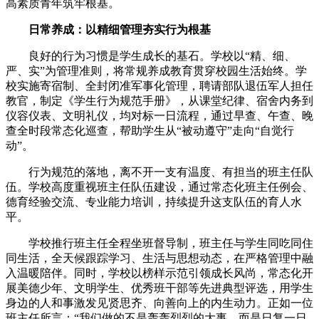
高素质青年筑牢根基。
日常养成：以精细管理夯实行为根基
良好的行为习惯是学生成长的基石。学校以“精、细、
严、实”为管理准则，将常规养成教育贯穿校园生活始终。学
校实施寄宿制、全封闭准军事化管理，聘请部队退伍军人担任
教官，制定《学生行为规范手册》，从课堂纪律、宿舍内务到
仪容仪表、文明礼仪，均对标一日流程，通过早查、午查、晚
查全时段常态化巡查，帮助学生从“被动遵守”走向“自觉行
动”。
行为规范的落地，离不开一支有温度、有担当的班主任队
伍。学校高度重视班主任队伍建设，通过常态化班主任例会、
德育经验交流、专业能力培训，持续提升这支队伍的育人水
平。
学校推行班主任全程坐班督导制，班主任与学生同吃同住
同生活，全天候跟踪学习、生活与思想动态，在严格管理中融
入温暖陪伴。同时，学校以榜样示范引领成长风尚，常态化开
展美德少年、文明学生、优秀班干部等先进典型评选，用学生
身边的人和事激发见贤思齐、向善向上的内生动力。正如一位
班主任所言：“我们做的不是轰轰烈烈的大事，而是日复一日