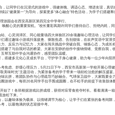
，让同学们在沉浸式的游戏中，强健体魄、调适心态、增进友谊，真切感
续以“健康第一”为导向，探索更多“体心融合”特色活动，为学子们搭建
理游园会在西安高新区第四完全中学举行。
柔相逢、唤醒心灵的重要契机。”校长董彩凤期许同学们善待自己、拒绝内耗
、心灵润泽区、同心能量场四大体验区20余项趣味心理活动，让同学
通过趣味小游戏抖落疲惫、驱散焦虑、告别烦恼，在欢声笑语中宣泄负
注力、反应力与记忆力，大家在闯关挑战中突破自我、锤炼心态，为成长
建了与自我对话的桥梁。大家在安静的创作中接纳情绪、觉察自我，收
、互帮互助中学会沟通协作，感受团队温暖。
搭建多元化心灵成长平台，守护学子身心健康，助力每一位少年向阳
焦虑、舒缓心理压力，5月21日下午，西安市高新第一学校开展心理健
作赢取美味时光”主题活动，为紧张备考的学子带来一场轻松治愈的解压盛宴
比拼，将团队协作与心理疏导巧妙融合。气球保卫战中，大家既要全力
啦圈游戏中，每班20名同学手拉手围成圆圈，在不松手的前提下依靠肢体
开始了！各班根据游戏比拼成绩，获得对应零食抢夺时长。看着满满一箱属
底放松下来。”
以趣味体验为载体、以情绪调节为核心，让学子们在紧张的备考间隙，
备考，以最饱满的状态迎接中考。