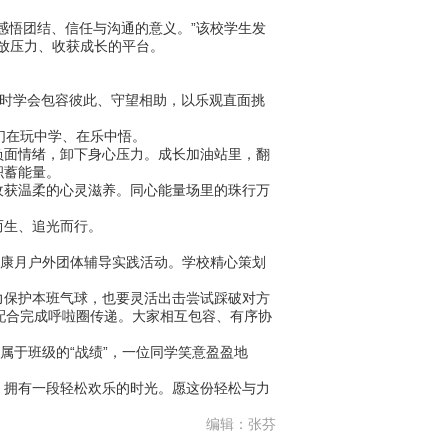
悟团结、信任与沟通的意义。”该校学生发
释放压力、收获成长的平台。
，同时学会包容彼此、守望相助，以乐观直面挑
们在玩中学、在乐中悟。
面情绪，卸下身心压力。成长加油站里，翻
积蓄能量。
获温柔的心灵滋养。同心能量场里的珠行万
而生、追光而行。
康月户外团体辅导实践活动。学校精心策划
。
保护本班气球，也要灵活出击尝试踩破对方
配合完成呼啦圈传递。大家相互包容、有序协
于班级的“战绩”，一位同学笑意盈盈地
拥有一段轻松欢乐的时光。愿这份轻松与力
编辑：张芬