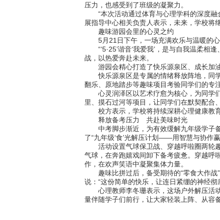
压力，也感受到了班级的凝聚力。
“本次活动通过体育与心理学科的深度融合
展指导中心相关负责人表示，未来，学校将继
趣味游园会里的心灵之约
5月21日下午，一场充满欢乐与温暖的心
“‘5·25’谐音‘我爱我’，是与自我温
战，以热爱奔赴未来。
游园会精心打造了快乐源泉区、成长加油站
快乐源泉区是专属的情绪释放阵地，同学们
翻乐、原地踏步等趣味项目考验同学们的专
心灵润泽区以艺术疗愈为核心，为同学们搭
里、摸石过河等项目，让同学们在默契配合
校方表示，学校将持续深耕心理健康教育，
释放备考压力 共赴美味时光
中考脚步渐近，为有效缓解九年级学子备考
了“九年级‘食’光解压计划——用智慧与协
活动设置气球保卫战、穿越呼啦圈两轮趣味
气球，在奔跑嬉戏间卸下备考疲惫。穿越呼
作，在欢声笑语中凝聚集体力量。
趣味比拼过后，备受期待的“零食大作战”
说：“这份简单的快乐，让连日紧绷的神经彻
心理教师李冬珊表示，这场户外解压活动，
量伴随学子们前行，让大家轻装上阵、从容