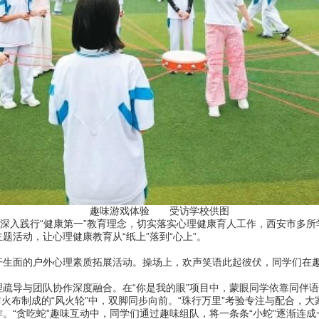
趣味游戏体验 受访学校供图
深入践行“健康第一”教育理念，切实落实心理健康育人工作，西安市多所
题活动，让心理健康教育从“纸上”落到“心上”。
面的户外心理素质拓展活动。操场上，欢声笑语此起彼伏，同学们在趣
导与团队协作深度融合。在“你是我的眼”项目中，蒙眼同学依靠同伴语
防火布制成的“风火轮”中，双脚同步向前。“珠行万里”考验专注与配合，大
。“贪吃蛇”趣味互动中，同学们通过趣味组队，将一条条“小蛇”逐渐连成