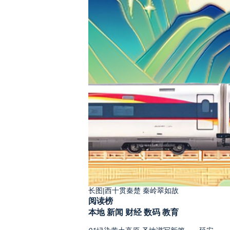
长图|西十贯秦楚 秦岭翠如故
阅读榜
本地
新闻
财经
数码
教育