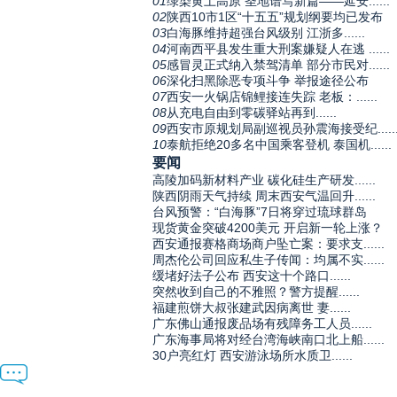
01
绿染黄土高原 圣地谱写新篇——延安......
02
陕西10市1区“十五五”规划纲要均已发布
03
白海豚维持超强台风级别 江浙多......
04
河南西平县发生重大刑案嫌疑人在逃 ......
05
感冒灵正式纳入禁驾清单 部分市民对......
06
深化扫黑除恶专项斗争 举报途径公布
07
西安一火锅店锦鲤接连失踪 老板：......
08
从充电自由到零碳驿站再到......
09
西安市原规划局副巡视员孙震海接受纪.....
10
泰航拒绝20多名中国乘客登机 泰国机......
要闻
高陵加码新材料产业 碳化硅生产研发......
陕西阴雨天气持续 周末西安气温回升......
台风预警：“白海豚”7日将穿过琉球群岛
现货黄金突破4200美元 开启新一轮上涨？
西安通报赛格商场商户坠亡案：要求支......
周杰伦公司回应私生子传闻：均属不实......
缓堵好法子公布 西安这十个路口......
突然收到自己的不雅照？警方提醒......
福建煎饼大叔张建武因病离世 妻......
广东佛山通报废品场有残障务工人员......
广东海事局将对经台湾海峡南口北上船......
30户亮红灯 西安游泳场所水质卫......