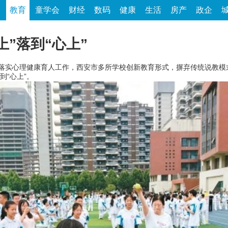
家
教育
童学会
财经
数码
健康
生活
房产
政企
”落到“心上”
实落实心理健康育人工作，西安市多所学校创新教育形式，摒弃传统说教
到“心上”。