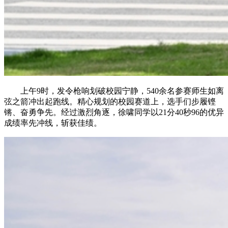
上午9时，发令枪响划破校园宁静，540余名参赛师生如离
弦之箭冲出起跑线。精心规划的校园赛道上，选手们步履铿
锵、奋勇争先。经过激烈角逐，徐啸同学以21分40秒96的优异
成绩率先冲线，斩获佳绩。