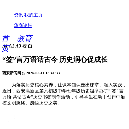
资讯
我的主页
华商论坛
首
教育
A1
A2
A3
夜
白
页
“签”言万语话古今 历史润心促成长
西安新闻网 @ 2026-05-11 13:41:33
为落实历史核心素养，让课本知识走出课堂、融入实践，
近日，西安高新区第六初级中学七年级历史组举办了“‘签’ 言
万语 共话古今”历史书签制作活动，引导学生在动手创作中触
摸文明脉络、感悟历史之美。