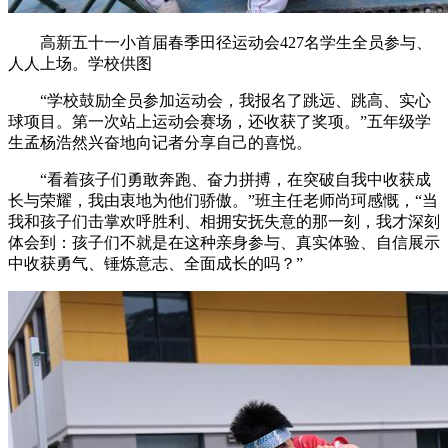
高新五十一小首届春季田径运动会427名学生全员参与、
人人上场。学校供图
“学校鼓励全员参加运动会，我报名了跳远、跳高、实心
球项目。第一次站上运动会赛场，还收获了奖项。”五年级学
生孟杨浩然兴奋地向记者分享自己的喜悦。
“看着孩子们勇敢奔跑、奋力拼搏，在突破自我中收获成
长与荣耀，我由衷地为他们骄傲。”班主任老师尚珂感慨，“当
我和孩子们击掌欢呼胜利、相拥安抚失意的那一刻，我才深刻
体会到：孩子们不就是在这种亲身参与、真实体验、自信展示
中收获勇气、锤炼意志、全面成长的吗？”