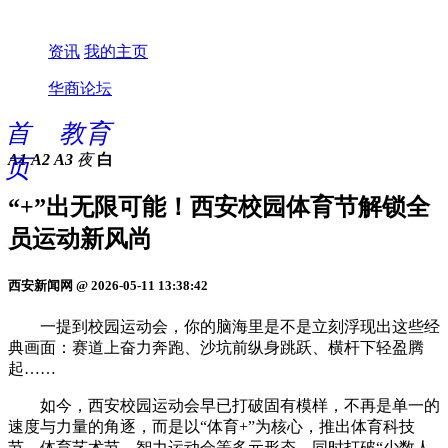
资讯
我的主页
华商论坛
首
教育
A1
A2
A3
夜
白
页
“+”出无限可能！西安校园体育节解锁全
员运动新风尚
西安新闻网 @ 2026-05-11 13:38:42
一提到校园运动会，你的脑海里是不是立刻浮现出这些经
典画面：赛道上奋力奔跑、沙坑前纵身跳跃、横杆下轻盈腾
起……
如今，西安校园运动会早已打破固有模样，不再是单一的
速度与力量的角逐，而是以“体育+”为核心，推出体育科技
节、体育艺术节、智力运动会等多元形态，同时打破“少数人