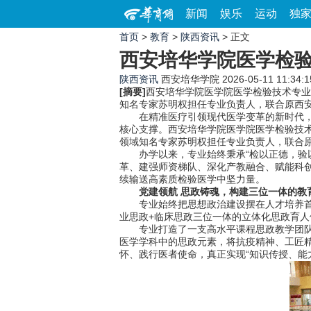
新闻
娱乐
运动
独
首页
>
教育
>
陕西资讯
> 正文
西安培华学院医学检
陕西资讯
西安培华学院
2026-05-11 11:34:1
[摘要]
西安培华学院医学院医学检验技术专业
知名专家苏明权担任专业负责人，联合原西
在精准医疗引领现代医学变革的新时代，医学
核心支撑。西安培华学院医学院医学检验技术
领域知名专家苏明权担任专业负责人，联合
办学以来，专业始终秉承“检以正德，验以
革、建强师资梯队、深化产教融合、赋能科
续输送高素质检验医学中坚力量。
党建领航 思政铸魂，构建三位一体的教
专业始终把思想政治建设摆在人才培养首位
业思政+临床思政三位一体的立体化思政育人
专业打造了一支高水平课程思政教学团队，
医学学科中的思政元素，将抗疫精神、工匠
怀、践行医者使命，真正实现“知识传授、能