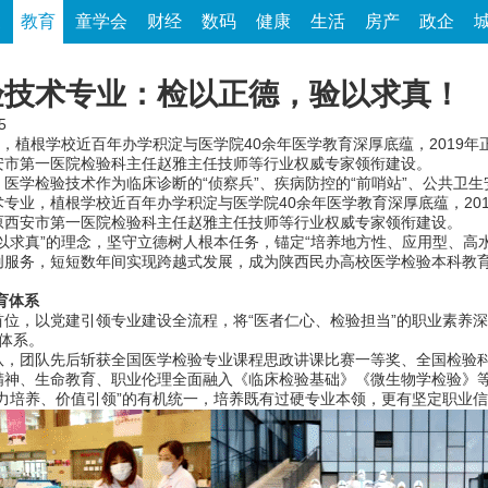
家
教育
童学会
财经
数码
健康
生活
房产
政企
验技术专业：检以正德，验以求真！
5
，植根学校近百年办学积淀与医学院40余年医学教育深厚底蕴，2019
安市第一医院检验科主任赵雅主任技师等行业权威专家领衔建设。
检验技术作为临床诊断的“侦察兵”、疾病防控的“前哨站”、公共卫生安
专业，植根学校近百年办学积淀与医学院40余年医学教育深厚底蕴，20
原西安市第一医院检验科主任赵雅主任技师等行业权威专家领衔建设。
求真”的理念，坚守立德树人根本任务，锚定“培养地方性、应用型、高水
创服务，短短数年间实现跨越式发展，成为陕西民办高校医学检验本科教
育体系
，以党建引领专业建设全流程，将“医者仁心、检验担当”的职业素养深
体系。
团队先后斩获全国医学检验专业课程思政讲课比赛一等奖、全国检验科
精神、生命教育、职业伦理全面融入《临床检验基础》《微生物学检验》
力培养、价值引领”的有机统一，培养既有过硬专业本领，更有坚定职业