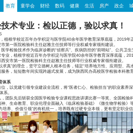
家
教育
童学会
财经
数码
健康
生活
房产
政企
验技术专业：检以正德，验以求真！
5
，植根学校近百年办学积淀与医学院40余年医学教育深厚底蕴，2019
安市第一医院检验科主任赵雅主任技师等行业权威专家领衔建设。
检验技术作为临床诊断的“侦察兵”、疾病防控的“前哨站”、公共卫生安
专业，植根学校近百年办学积淀与医学院40余年医学教育深厚底蕴，20
原西安市第一医院检验科主任赵雅主任技师等行业权威专家领衔建设。
求真”的理念，坚守立德树人根本任务，锚定“培养地方性、应用型、高水
创服务，短短数年间实现跨越式发展，成为陕西民办高校医学检验本科教
育体系
，以党建引领专业建设全流程，将“医者仁心、检验担当”的职业素养深
体系。
团队先后斩获全国医学检验专业课程思政讲课比赛一等奖、全国检验科
精神、生命教育、职业伦理全面融入《临床检验基础》《微生物学检验》
力培养、价值引领”的有机统一，培养既有过硬专业本领，更有坚定职业