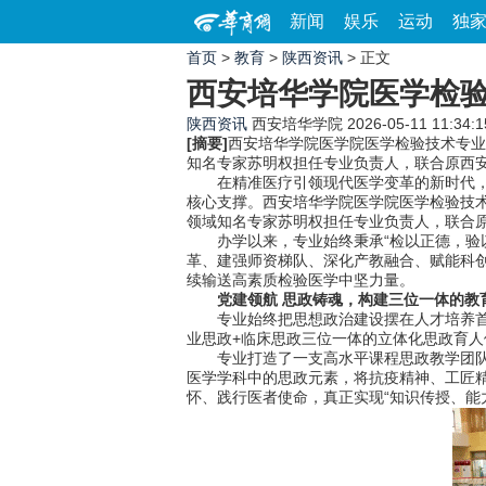
新闻
娱乐
运动
独
首页
>
教育
>
陕西资讯
> 正文
西安培华学院医学检
陕西资讯
西安培华学院
2026-05-11 11:34:1
[摘要]
西安培华学院医学院医学检验技术专业
知名专家苏明权担任专业负责人，联合原西
在精准医疗引领现代医学变革的新时代，医学
核心支撑。西安培华学院医学院医学检验技术
领域知名专家苏明权担任专业负责人，联合
办学以来，专业始终秉承“检以正德，验以
革、建强师资梯队、深化产教融合、赋能科
续输送高素质检验医学中坚力量。
党建领航 思政铸魂，构建三位一体的教
专业始终把思想政治建设摆在人才培养首位
业思政+临床思政三位一体的立体化思政育人
专业打造了一支高水平课程思政教学团队，
医学学科中的思政元素，将抗疫精神、工匠
怀、践行医者使命，真正实现“知识传授、能