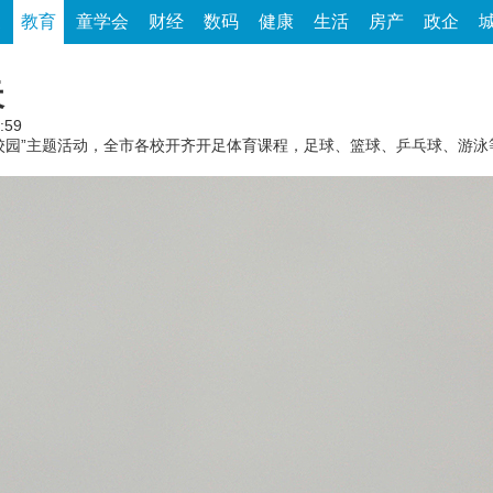
家
教育
童学会
财经
数码
健康
生活
房产
政企
天
:59
校园”主题活动，全市各校开齐开足体育课程，足球、篮球、乒乓球、游