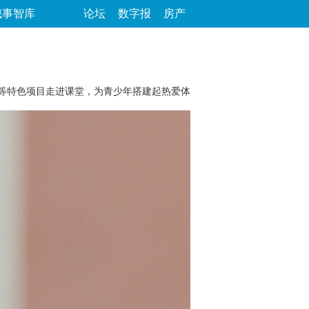
城事智库
论坛
数字报
房产
泳等特色项目走进课堂，为青少年搭建起热爱体