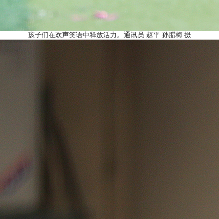
孩子们在欢声笑语中释放活力。通讯员 赵平 孙腊梅 摄