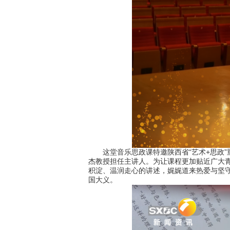
这堂音乐思政课特邀陕西省“艺术+思政”重
杰教授担任主讲人。为让课程更加贴近广大
积淀、温润走心的讲述，娓娓道来热爱与坚
国大义。