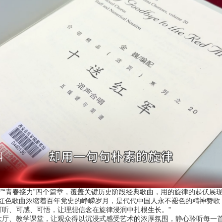
景”“青春接力”四个篇章，覆盖关键历史阶段经典歌曲，用的旋律的起伏展
：“红色歌曲浓缩着百年党史的峥嵘岁月，是代代中国人永不褪色的精神赞歌
听、可感、可悟，让理想信念在旋律浸润中扎根生长。”
、教学课堂，让观众得以沉浸式感受艺术的浓厚氛围，静心聆听每一首