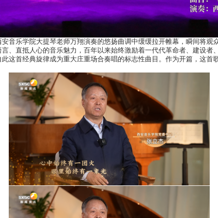
音乐学院大提琴老师万翔演奏的悠扬曲调中缓缓拉开帷幕，瞬间将观众
言、直抵人心的音乐魅力，百年以来始终激励着一代代革命者、建设者、
自此这首经典旋律成为重大庄重场合奏唱的标志性曲目。作为开篇，这首