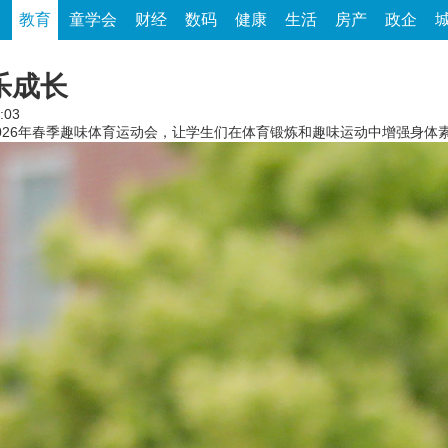
家
教育
童学会
财经
数码
健康
生活
房产
政企
乐成长
:03
026年春季趣味体育运动会，让学生们在体育锻炼和趣味运动中增强身体