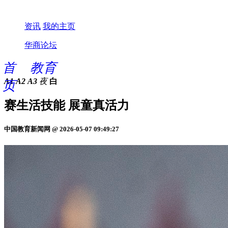
资讯
我的主页
华商论坛
首
教育
A1
A2
A3
夜
白
页
赛生活技能 展童真活力
中国教育新闻网 @ 2026-05-07 09:49:27