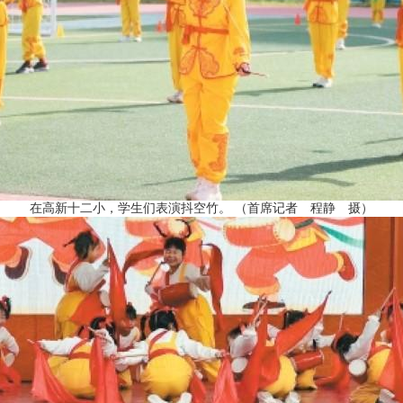
在高新十二小，学生们表演抖空竹。 （首席记者 程静 摄）