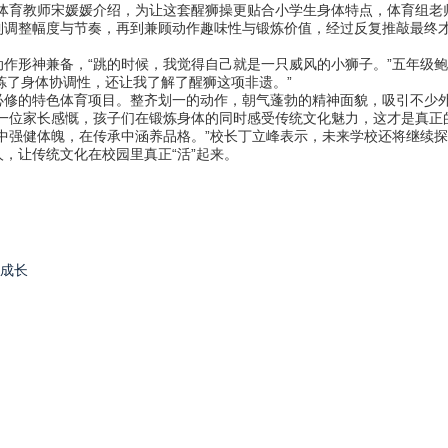
体育教师宋媛媛介绍，为让这套醒狮操更贴合小学生身体特点，体育组老师
到调整幅度与节奏，再到兼顾动作趣味性与锻炼价值，经过反复推敲最终
形神兼备，“跳的时候，我觉得自己就是一只威风的小狮子。”五年级鲍辰
炼了身体协调性，还让我了解了醒狮这项非遗。”
的特色体育项目。整齐划一的动作，朝气蓬勃的精神面貌，吸引不少外
”一位家长感慨，孩子们在锻炼身体的同时感受传统文化魅力，这才是真正
强健体魄，在传承中涵养品格。”校长丁立峰表示，未来学校还将继续探
，让传统文化在校园里真正“活”起来。
下成长