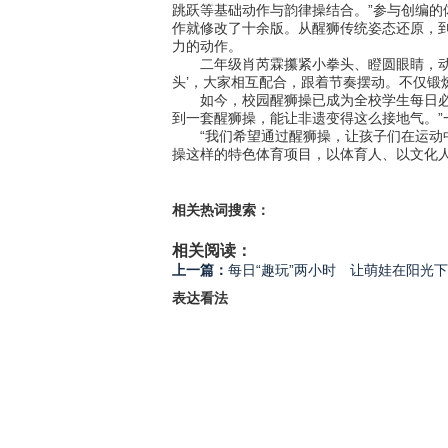
跳跃等基础动作与韵律操结合。”参与创编的
作就修改了十余版。从醒狮传统姿态还原，
力的动作。
二年级肖芮霖攥紧小拳头、瞪圆眼睛，动作
头’，大家相互配合，跟着节奏摆动。不仅锻
如今，校园醒狮操已成为全校学生每日必修
到一套醒狮操，能让非遗变得这么接地气。
“我们希望通过醒狮操，让孩子们在运动中
操这样的特色体育项目，以体育人、以文化人
相关热词搜索：
相关阅读：
上一篇：
每日“趣玩”两小时 让萌娃在阳光
表达看法