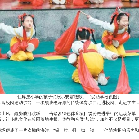
仁厚庄小学的孩子们展示安塞腰鼓。（受访学校供图）
校园运动供给，一项项底蕴深厚的传统体育项目走进校园、走进学生日
风、醒狮腾挪跳跃……当诸多特色体育项目纷纷走进学生的运动菜单，
，让传统文化在校园落地生根。体教融合做“加法”，加的不仅是项目，
便成了一片欢腾的海洋。“提、拉、抖、抛、绕……”伴随悠扬的乐声和