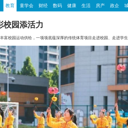
家
教育
童学会
财经
数码
健康
生活
房产
政企
多彩校园添活力
丰富校园运动供给，一项项底蕴深厚的传统体育项目走进校园、走进学生