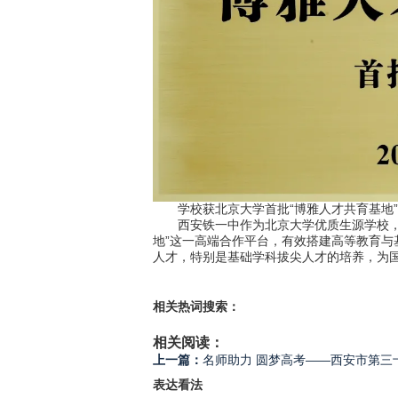
学校获北京大学首批“博雅人才共育基地”
西安铁一中作为北京大学优质生源学校，近
地”这一高端合作平台，有效搭建高等教育
人才，特别是基础学科拔尖人才的培养，为
相关热词搜索：
相关阅读：
上一篇：
名师助力 圆梦高考——西安市第三
表达看法