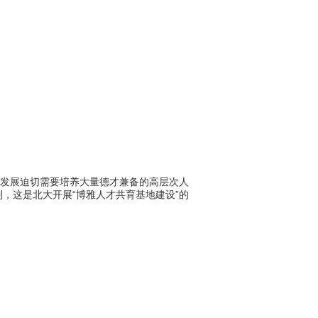
发展迫切需要培养大量德才兼备的高层次人
，这是北大开展“博雅人才共育基地建设”的