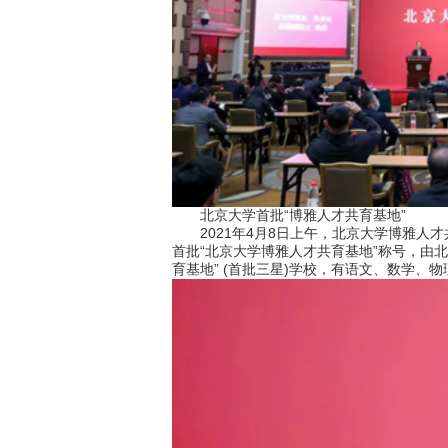
北京大学首批“博雅人才共育基地”
2021年4月8日上午，北京大学博雅人才
首批“北京大学博雅人才共育基地”称号，由
育基地” (首批三星)学校，有语文、数学