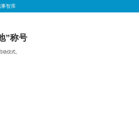
城事智库
论坛
数字报
房产
爱游
优选
地”称号
启动仪式。