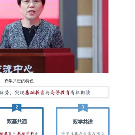
通、双学共进的特色