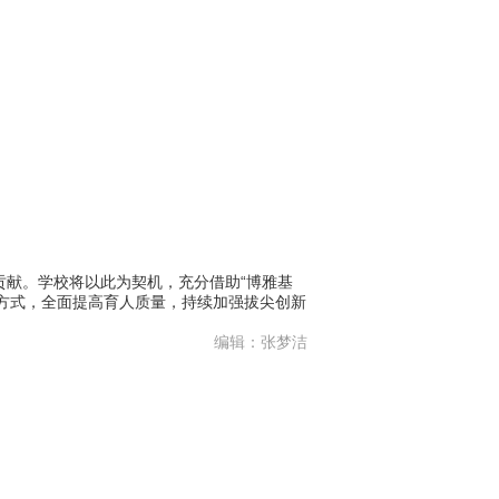
献。学校将以此为契机，充分借助“博雅基
方式，全面提高育人质量，持续加强拔尖创新
编辑：张梦洁