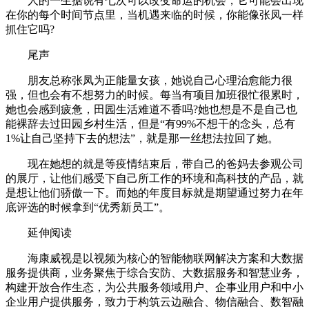
人的一生据说有七次可以改变命运的机会，它可能会出现
在你的每个时间节点里，当机遇来临的时候，你能像张凤一样
抓住它吗?
尾声
朋友总称张凤为正能量女孩，她说自己心理治愈能力很
强，但也会有不想努力的时候。每当有项目加班很忙很累时，
她也会感到疲惫，田园生活难道不香吗?她也想是不是自己也
能裸辞去过田园乡村生活，但是“有99%不想干的念头，总有
1%让自己坚持下去的想法”，就是那一丝想法拉回了她。
现在她想的就是等疫情结束后，带自己的爸妈去参观公司
的展厅，让他们感受下自己所工作的环境和高科技的产品，就
是想让他们骄傲一下。而她的年度目标就是期望通过努力在年
底评选的时候拿到“优秀新员工”。
延伸阅读
海康威视是以视频为核心的智能物联网解决方案和大数据
服务提供商，业务聚焦于综合安防、大数据服务和智慧业务，
构建开放合作生态，为公共服务领域用户、企事业用户和中小
企业用户提供服务，致力于构筑云边融合、物信融合、数智融