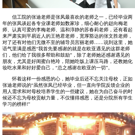
信工院的张迪老师是张凤最喜欢的老师之一，已经毕业两
年的张凤谈起各专业课老师如数家珍，细心耐心的赵向梅老
师、认真可爱的李梅老师、温和淳静的苏春莉老师，还有看起
来严肃实则平易近人的王艳君老师，宽厚豁达的张文胜老师，
对了还有对他们无微不至的辅导员宫丽老师……说到这里，她
语气里满是感恩“我首先要感谢的就是在欧亚遇见的这群老师
们，他们给了我很多帮助和鼓励”，除了老师她还感谢遇见的
朋友，尤其是好闺蜜白艳玲，陪她吃饭上课压马路，还教她化
妆吃水果和好好爱自己，“总之感谢在欧亚的一切”。
怀着这样一份感恩的心，她毕业后还不忘关注母校，正如
张迪老师说的“虽然张凤已经毕业，但一直向学院反馈企业的
用人需求和对母校培养学生的一些建议，她在为自己奋斗的时
候还不忘为母校贡献力量，不仅懂得感恩，还是分院所有学生
学习的榜样!”