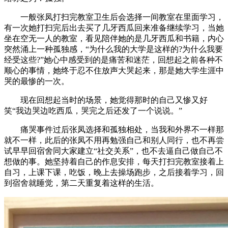
一般张凤打扫完教室卫生后会选择一间教室在里面学习，
有一次她打扫完后出去买了几牙西瓜回来准备继续学习，当她
坐在空无一人的教室，看见陪伴她的是几牙西瓜和书籍，内心
突然涌上一种孤独感，“为什么我的大学是这样的?为什么我要
经受这些?”她心中感受到的是痛苦和迷茫，回想起之前各种不
顺心的事情，她终于忍不住放声大哭起来，那是她大学生涯中
哭的最惨的一次。
现在回想起当时的场景，她觉得那时的自己又惨又好
笑“我边哭边吃西瓜，哭完之后还发了一个说说。”
痛哭事件过后张凤选择和孤独相处，当我和外界不一样那
就不一样，此后的张凤不用再勉强自己和别人同行，也不再尝
试早早回宿舍同大家建立“社交关系”，也不去逼自己做自己不
想做的事。她坚持着自己的作息安排，每天打扫完教室接着上
自习，上课下课，吃饭，晚上去操场跑步，之后接着学习，回
到宿舍就睡觉，第二天重复着这样的生活。