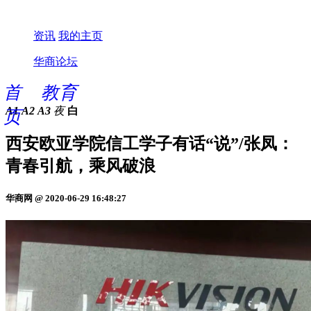
资讯
我的主页
华商论坛
首
教育
A1
A2
A3
夜
白
页
西安欧亚学院信工学子有话“说”/张凤：
青春引航，乘风破浪
华商网 @ 2020-06-29 16:48:27