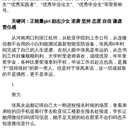
生”“优秀实践者”、“优秀毕业论文”、“优秀毕业生”等荣誉称
号。
关键词：正能量girl 励志少女 逆袭 坚持 态度 自信 谦虚
责任感
从河南周口到浙江杭州，从欧亚学院到上市公司，从连微
信都不会用的小白到能测试最新智能安防设备，张凤用6年时
间完成了自己的人生逆袭。在别人眼中张凤是幸运的，从念书
到工作好像顺顺利利，大学时受老师喜欢，成绩优异，年年拿
奖学金，各种比赛奖项拿到手软，毕业工作后起点也高，是属
于“混得很好”的那一类人。但是对于张凤来说，这一切成就靠
的不是偶然，更不是幸运。
1
努力
张凤永远都记得自己大一刚进校报名时候的场景，拿着弟
弟给的旧手机提着行李去欧亚信工楼新生报名处报道，学长让
她用微信扫码填写信息，她手足无措的站在那里不会扫码也不
知道微信是什么。